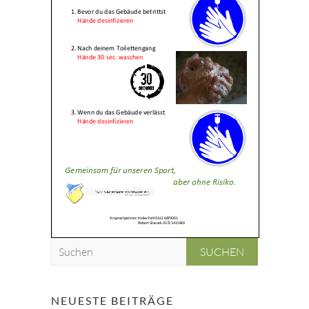
S
u
c
h
NEUESTE BEITRÄGE