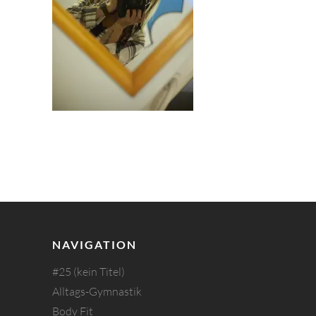
NAVIGATION
#25 (kein Titel)
Alltags-Gymnastik
Body Fit