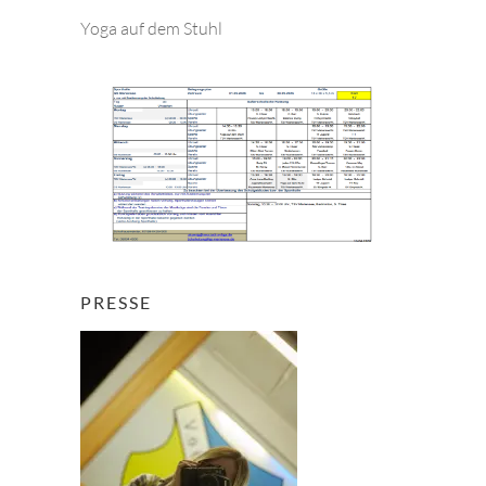
e
Yoga auf dem Stuhl
n
PRESSE