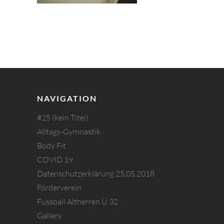
NAVIGATION
#25 (kein Titel)
Alltags-Gymnastik
Body Fit
COVID 19
Datenschutzerklärung 25.05.2018
Förderverein
Fussball Altherren Ü 32
Gallery