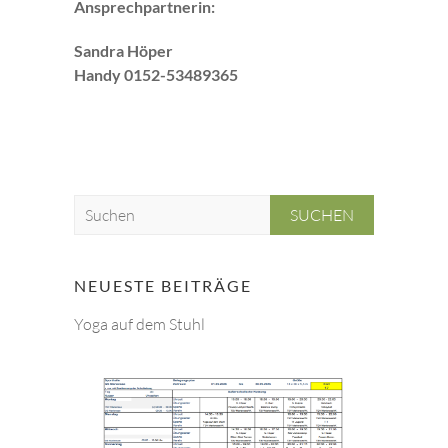
Ansprechpartnerin:
Sandra Höper
Handy 0152-53489365
S
u
c
h
NEUESTE BEITRÄGE
e
Yoga auf dem Stuhl
n