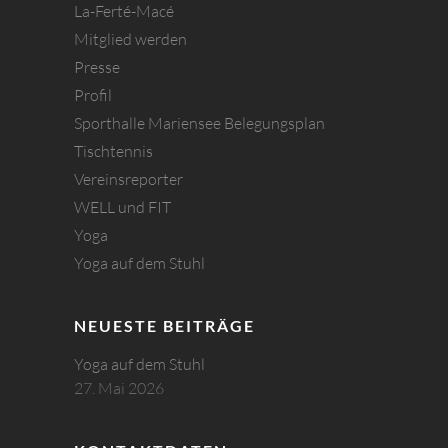
La-Ferté-Macé
Mitglied werden
Presse
Profil
Sporthalle Mariensee Belegungsplan
Tischtennis
Vereinsreporter
WELL und FIT
Yoga
Yoga auf dem Stuhl
NEUESTE BEITRÄGE
Yoga auf dem Stuhl
27. Mai 2026