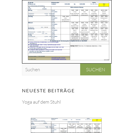
S
u
c
h
NEUESTE BEITRÄGE
e
Yoga auf dem Stuhl
n