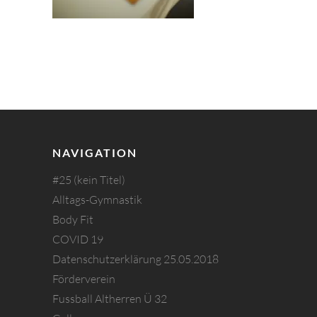
NAVIGATION
#25 (kein Titel)
Alltags-Gymnastik
Body Fit
COVID 19
Datenschutzerklärung 25.05.2018
Förderverein
Fussball Altherren Ü 32