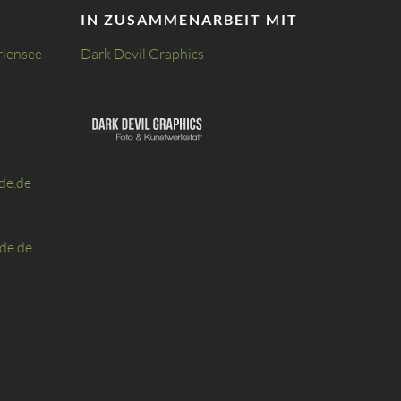
IN ZUSAMMENARBEIT MIT
riensee-
Dark Devil Graphics
de.de
de.de