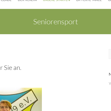
Seniorensport
S
c
 Sie an.
e
Y