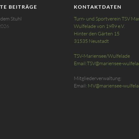
TE BEITRÄGE
KONTAKTDATEN
 dem Stuhl
Turn- und Sportverein TSV Ma
2026
Wulfelade von 1989 e.V.
Hinter den Gärten 15
31535 Neustadt
TSV-Mariensee/Wulfelade
Email:
TSV@mariensee-wulfela
Mitgliederverwaltung:
Email:
MV@mariensee-wulfela