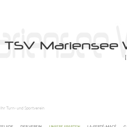
Ihr Turn- und Sportverein
LFELADE
DER VEREIN
UNSERE SPARTEN
LA-FERTÉ-MACÉ
G