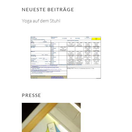
c
h
NEUESTE BEITRÄGE
e
Yoga auf dem Stuhl
n
PRESSE