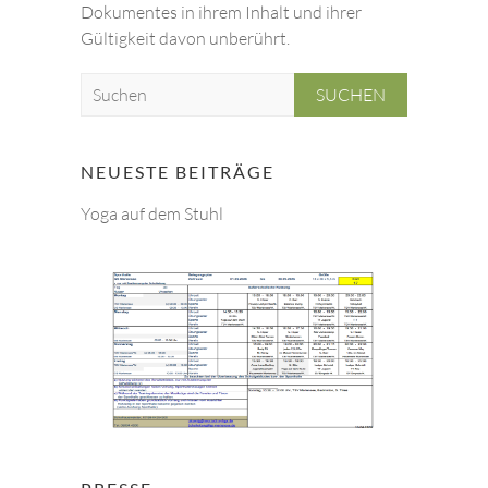
Dokumentes in ihrem Inhalt und ihrer
Gültigkeit davon unberührt.
S
u
c
h
NEUESTE BEITRÄGE
e
Yoga auf dem Stuhl
n