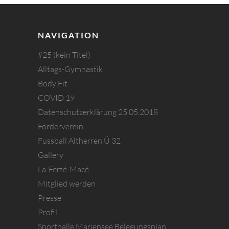
NAVIGATION
#25 (kein Titel)
Alltags-Gymnastik
Body Fit
COVID 19
Datenschutzerklärung 25.05.2018
Förderverein
Fussball Altherren Ü 32
Gallery
La-Ferté-Macé
Mitglied werden
Presse
Profil
Sporthalle Mariensee Belegungsplan